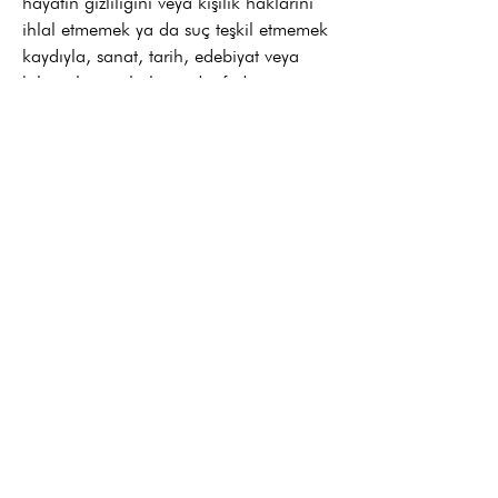
hayatın gizliliğini veya kişilik haklarını
ihlal etmemek ya da suç teşkil etmemek
kaydıyla, sanat, tarih, edebiyat veya
bilimsel amaçlarla ya da ifade
özgürlüğü kapsamında işlenmesi.
Kişisel verilerin millî savunmayı, millî
güvenliği, kamu güvenliğini, kamu
düzenini veya ekonomik güvenliği
sağlamaya yönelik olarak kanunla
görev ve yetki verilmiş kamu kurum ve
kuruluşları tarafından yürütülen önleyici,
koruyucu ve istihbari faaliyetler
kapsamında işlenmesi.
Kişisel verilerin soruşturma, kovuşturma,
yargılama veya infaz işlemlerine ilişkin
olarak yargı makamları veya infaz
mercileri tarafından işlenmesi.